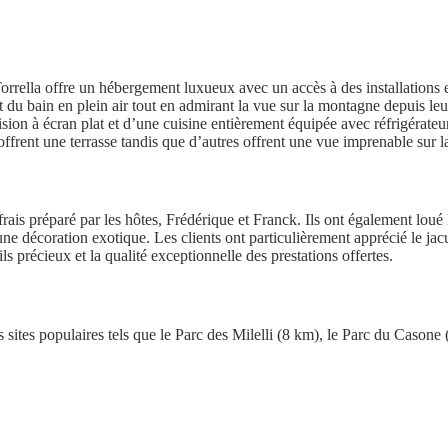
rella offre un hébergement luxueux avec un accès à des installations ex
et du bain en plein air tout en admirant la vue sur la montagne depuis leu
ision à écran plat et d’une cuisine entièrement équipée avec réfrigérate
ffrent une terrasse tandis que d’autres offrent une vue imprenable sur la
e frais préparé par les hôtes, Frédérique et Franck. Ils ont également lou
e décoration exotique. Les clients ont particulièrement apprécié le jacu
ls précieux et la qualité exceptionnelle des prestations offertes.
es sites populaires tels que le Parc des Milelli (8 km), le Parc du Cason