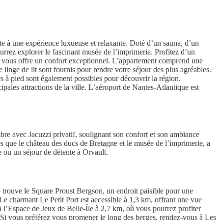
e à une expérience luxueuse et relaxante. Doté d’un sauna, d’un
rrez explorer le fascinant musée de l’imprimerie. Profitez d’un
s, vous offre un confort exceptionnel. L’appartement comprend une
linge de lit sont fournis pour rendre votre séjour des plus agréables.
es à pied sont également possibles pour découvrir la région.
pales attractions de la ville. L’aéroport de Nantes-Atlantique est
mbre avec Jacuzzi privatif, soulignant son confort et son ambiance
les que le château des ducs de Bretagne et le musée de l’imprimerie, a
 ou un séjour de détente à Orvault.
e trouve le Square Proust Bergson, un endroit paisible pour une
Le charmant Le Petit Port est accessible à 1,3 km, offrant une vue
à l’Espace de Jeux de Belle-Île à 2,7 km, où vous pourrez profiter
e. Si vous préférez vous promener le long des berges, rendez-vous à Les