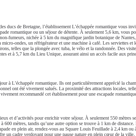
des ducs de Bretagne, l’établissement L’échappée romantique vous invit
capade romantique ou un séjour de détente. À seulement 5,6 km, vous pou
sse non-fumeurs, nichée à 5 km du magnifique jardin botanique de Nante
cro-ondes, un réfrigérateur et une machine à café. Les serviettes et le 
rons, telles que la plongée avec tuba, le vélo et la randonnée. Des visit
es et à 5,7 km du Lieu Unique, assurant ainsi un accès facile aux princi
séjour à L’échappée romantique. Ils ont particulièrement apprécié la cha
sonnel ont été vivement salués. La proximité des attractions locales, tel
 ont vivement recommandé cet établissement pour une escapade romantique
eux et d’activités pour enrichir votre séjour. À seulement 550 mètres s
 à 600 mètres, tandis qu’une autre option se trouve à 1 km de distance. 
scapade en plein air, rendez-vous au Square Louis Feuillade à 2,4 km ou 
 offre un cadre verdoyant pour une pause nature en plein cœur de la vill