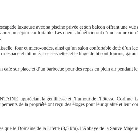
luxueuse avec sa piscine privée et son balcon offrant une vue apai
urer un séjour confortable. Les clients bénéficieront d’une connexion W
.
selle, four et micro-ondes, ainsi qu’un salon confortable doté d’un le
r espace et intimité. Les serviettes et le linge de lit sont fournis, gara
n café sur place et d’un barbecue pour des repas en plein air pendant les
, appréciant la gentillesse et l’humour de l’hôtesse, Corinne. La mai
ements de la propriété ont reçu des éloges pour leur qualité et leur con
lles que le Domaine de la Lirette (3,5 km), l’Abbaye de la Sauve-Majeure