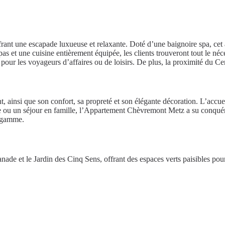
ant une escapade luxueuse et relaxante. Doté d’une baignoire spa, cet 
pas et une cuisine entièrement équipée, les clients trouveront tout le né
e pour les voyageurs d’affaires ou de loisirs. De plus, la proximité du C
 ainsi que son confort, sa propreté et son élégante décoration. L’accuei
 ou un séjour en famille, l’Appartement Chèvremont Metz a su conquérir 
e gamme.
lanade et le Jardin des Cinq Sens, offrant des espaces verts paisibles 